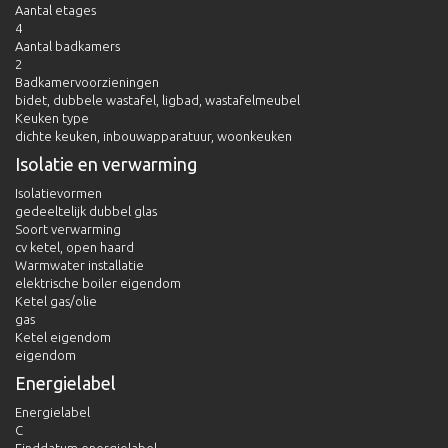
Aantal etages
4
Aantal badkamers
2
Badkamervoorzieningen
bidet, dubbele wastafel, ligbad, wastafelmeubel
Keuken type
dichte keuken, inbouwapparatuur, woonkeuken
Isolatie en verwarming
Isolatievormen
gedeeltelijk dubbel glas
Soort verwarming
cv ketel, open haard
Warmwater installatie
elektrische boiler eigendom
Ketel gas/olie
gas
Ketel eigendom
eigendom
Energielabel
Energielabel
C