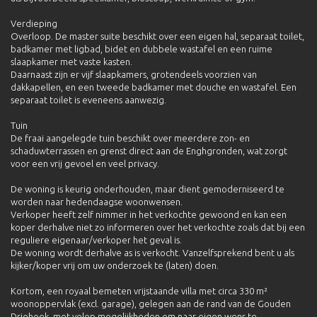
Verdieping
Overloop. De master suite beschikt over een eigen hal, separaat toilet,
badkamer met ligbad, bidet en dubbele wastafel en een ruime
slaapkamer met vaste kasten.
Daarnaast zijn er vijf slaapkamers, grotendeels voorzien van
dakkapellen, en een tweede badkamer met douche en wastafel. Een
separaat toilet is eveneens aanwezig.
Tuin
De fraai aangelegde tuin beschikt over meerdere zon- en
schaduwterrassen en grenst direct aan de Enghgronden, wat zorgt
voor een vrij gevoel en veel privacy.
De woning is keurig onderhouden, maar dient gemoderniseerd te
worden naar hedendaagse woonwensen.
Verkoper heeft zelf nimmer in het verkochte gewoond en kan een
koper derhalve niet zo informeren over het verkochte zoals dat bij een
reguliere eigenaar/verkoper het geval is.
De woning wordt derhalve as is verkocht. Vanzelfsprekend bent u als
kijker/koper vrij om uw onderzoek te (laten) doen.
Kortom, een royaal bemeten vrijstaande villa met circa 330 m²
woonoppervlak (excl. garage), gelegen aan de rand van de Gouden
Driehoek, met volop mogelijkheden om naar eigen wens te