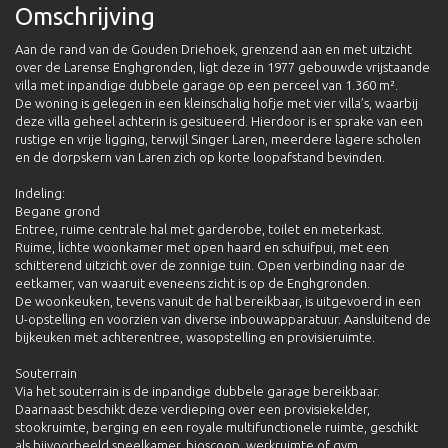
Omschrijving
Aan de rand van de Gouden Driehoek, grenzend aan en met uitzicht
over de Larense Enghgronden, ligt deze in 1977 gebouwde vrijstaande
villa met inpandige dubbele garage op een perceel van 1.360 m².
De woning is gelegen in een kleinschalig hofje met vier villa’s, waarbij
deze villa geheel achterin is gesitueerd. Hierdoor is er sprake van een
rustige en vrije ligging, terwijl Singer Laren, meerdere lagere scholen
en de dorpskern van Laren zich op korte loopafstand bevinden.
Indeling:
Begane grond
Entree, ruime centrale hal met garderobe, toilet en meterkast.
Ruime, lichte woonkamer met open haard en schuifpui, met een
schitterend uitzicht over de zonnige tuin. Open verbinding naar de
eetkamer, van waaruit eveneens zicht is op de Enghgronden.
De woonkeuken, tevens vanuit de hal bereikbaar, is uitgevoerd in een
U-opstelling en voorzien van diverse inbouwapparatuur. Aansluitend de
bijkeuken met achterentree, wasopstelling en provisieruimte.
Souterrain
Via het souterrain is de inpandige dubbele garage bereikbaar.
Daarnaast beschikt deze verdieping over een provisiekelder,
stookruimte, berging en een royale multifunctionele ruimte, geschikt
als bijvoorbeeld speelkamer, bioscoop, werkruimte of gym.