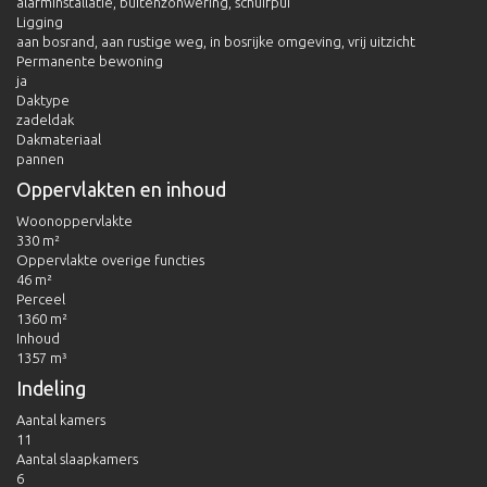
alarminstallatie, buitenzonwering, schuifpui
Ligging
aan bosrand, aan rustige weg, in bosrijke omgeving, vrij uitzicht
Permanente bewoning
ja
Daktype
zadeldak
Dakmateriaal
pannen
Oppervlakten en inhoud
Woonoppervlakte
330 m²
Oppervlakte overige functies
46 m²
Perceel
1360 m²
Inhoud
1357 m³
Indeling
Aantal kamers
11
Aantal slaapkamers
6