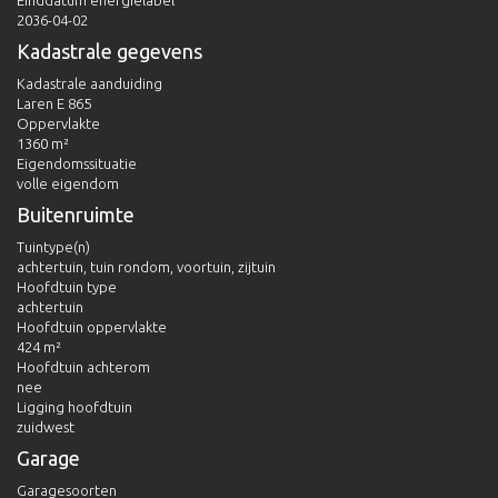
Einddatum energielabel
2036-04-02
Kadastrale gegevens
Kadastrale aanduiding
Laren E 865
Oppervlakte
1360 m²
Eigendomssituatie
volle eigendom
Buitenruimte
Tuintype(n)
achtertuin, tuin rondom, voortuin, zijtuin
Hoofdtuin type
achtertuin
Hoofdtuin oppervlakte
424 m²
Hoofdtuin achterom
nee
Ligging hoofdtuin
zuidwest
Garage
Garagesoorten