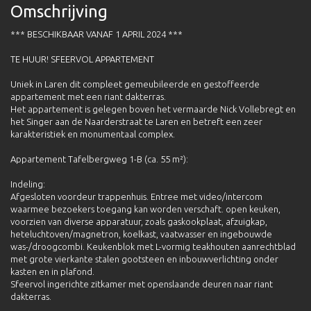
Omschrijving
*** BESCHIKBAAR VANAF 1 APRIL 2024 ***
TE HUUR! SFEERVOL APPARTEMENT
Uniek in Laren dit compleet gemeubileerde en gestoffeerde
appartement met een riant dakterras.
Het appartement is gelegen boven het vermaarde Nick Vollebregt en
het Singer aan de Naarderstraat te Laren en betreft een zeer
karakteristiek en monumentaal complex.
Appartement Tafelbergweg 1-B (ca. 55 m²):
Indeling:
Afgesloten voordeur trappenhuis. Entree met video/intercom
waarmee bezoekers toegang kan worden verschaft. open keuken,
voorzien van diverse apparatuur, zoals gaskookplaat, afzuigkap,
heteluchtoven/magnetron, koelkast, vaatwasser en ingebouwde
was-/droogcombi. Keukenblok met L-vormig teakhouten aanrechtblad
met grote vierkante stalen gootsteen en inbouwverlichting onder
kasten en in plafond.
Sfeervol ingerichte zitkamer met openslaande deuren naar riant
dakterras.