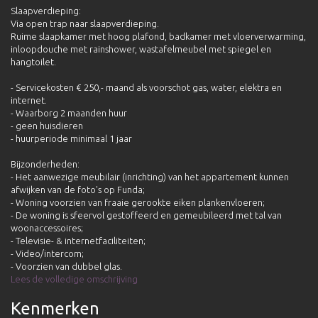
Slaapverdieping:
Via open trap naar slaapverdieping.
Ruime slaapkamer met hoog plafond, badkamer met vloerverwarming,
inloopdouche met rainshower, wastafelmeubel met spiegel en
hangtoilet.
- Servicekosten € 250,- maand als voorschot gas, water, elektra en
internet.
- Waarborg 2 maanden huur
- geen huisdieren
- huurperiode minimaal 1 jaar
Bijzonderheden:
- Het aanwezige meubilair (inrichting) van het appartement kunnen
afwijken van de foto's op Funda;
- Woning voorzien van fraaie gerookte eiken plankenvloeren;
- De woning is sfeervol gestoffeerd en gemeubileerd met tal van
woonaccessoires;
- Televisie- & internetfaciliteiten;
- Video/intercom;
- Voorzien van dubbel glas.
Lees de volledige omschrijving
Kenmerken