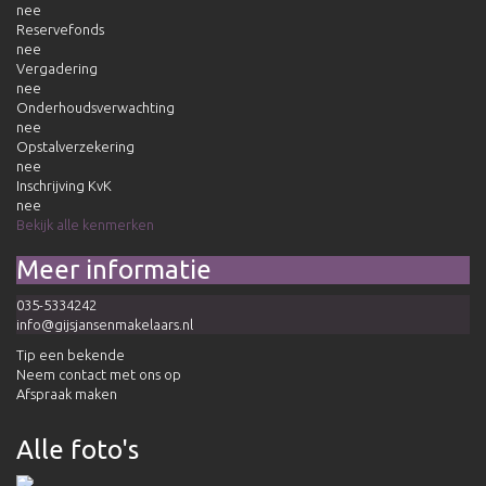
nee
Reservefonds
nee
Vergadering
nee
Onderhoudsverwachting
nee
Opstalverzekering
nee
Inschrijving KvK
nee
Bekijk alle kenmerken
Meer informatie
035-5334242
info@gijsjansenmakelaars.nl
Tip een bekende
Neem contact met ons op
Afspraak maken
Alle foto's