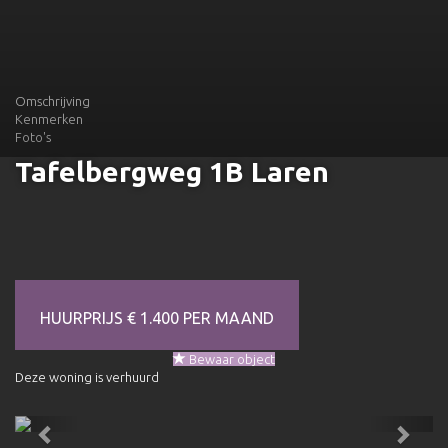
Omschrijving
Kenmerken
Foto's
Tafelbergweg 1B
Laren
HUURPRIJS € 1.400 PER MAAND
Bewaar object
Deze woning is verhuurd
Previous
Next