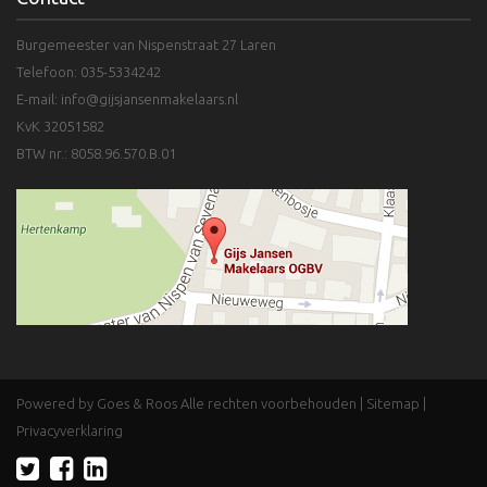
Burgemeester van Nispenstraat 27 Laren
Telefoon: 035-5334242
E-mail:
info@gijsjansenmakelaars.nl
KvK 32051582
BTW nr.: 8058.96.570.B.01
Powered by Goes & Roos
Alle rechten voorbehouden
|
Sitemap
|
Privacyverklaring