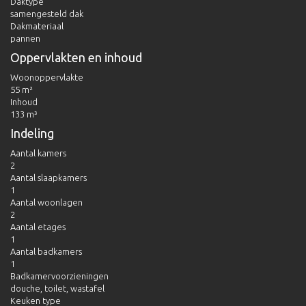
Daktype
samengesteld dak
Dakmateriaal
pannen
Oppervlakten en inhoud
Woonoppervlakte
55 m²
Inhoud
133 m³
Indeling
Aantal kamers
2
Aantal slaapkamers
1
Aantal woonlagen
2
Aantal etages
1
Aantal badkamers
1
Badkamervoorzieningen
douche, toilet, wastafel
Keuken type