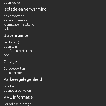
open keuken
Isolatie en verwarming
Isolatievormen
volledig geisoleerd
Warmwater installatie
cv ketel
Buitenruimte
Tuintype(n)
geen tuin
Hoofdtuin achterom
nee
Garage
Garagesoorten
geen garage
Parkeergelegenheid
Faciliteit
openbaar parkeren
VVE informatie
Periodieke bijdrage