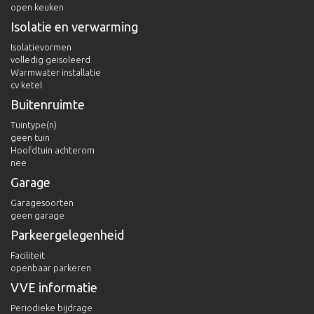
open keuken
Isolatie en verwarming
Isolatievormen
volledig geisoleerd
Warmwater installatie
cv ketel
Buitenruimte
Tuintype(n)
geen tuin
Hoofdtuin achterom
nee
Garage
Garagesoorten
geen garage
Parkeergelegenheid
Faciliteit
openbaar parkeren
VVE informatie
Periodieke bijdrage