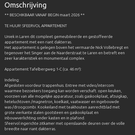
Omschrijving
** BESCHIKBAAR VANAF BEGIN maart 2026 **
TE HUUR! SFEERVOL APPARTEMENT
Uniek in Laren dit compleet gemeubileerde en gestoffeerde
appartement met een riant dakterras.
Het appartement is gelegen boven het vermaarde Nick Vollebregt en
tegenover het Singer aan de Naarderstraat te Laren en betreft een
zeer karakteristiek en monumentaal complex.
Appartement Tafelbergweg 1-C (ca. 46 m²):
Indeling:
Afgesloten voordeur trappenhuis. Entree met video/intercom
waarmee bezoekers toegang kan worden verschaft. open keuken,
voorzien van alle mogelijke apparatuur, zoals gaskookplaat, afzuigkap,
heteluchtoven /magnetron, koelkast, vaatwasser en ingebouwde
was-/droogcombi. Kookeiland met teakhouten aanrechtblad met
grote vierkante stalen gootsteen en gaskookplaat en
inbouwverlichting onder kasten en in plafond.
Sfeervol ingerichte zitkamer met openslaande deuren over de volle
breedte naar riant dakterras.