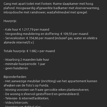
Gang met apart toilet met fontein. Ruime slaapkamer met hoog
plafond. Hoogwaardig afgewerkte badkamer met vloerverwarming,
inloopdouche met rainshower, wastafelmeubel met spiegel.
Huurprijs:
- Kale huur € 1.217,79 per maand
- Vergoeding meubilering en stoffering: € 109,55 per maand
- Servicekosten: € 354,66 per maand (inclusief gas, water en elektra
alsmede internet/t.v.)
Totale huurprijs: € 1.682,= per maand
- Waarborg 2 maanden kale huur
- minimale huurperiode: 1 jaar
- geen huisdieren
Bijzonderheden:
- Het aanwezige meubilair (inrichting) van het appartement kunnen
afwijken van de foto's op Funda;
- Woning voorzien van fraaie gerookte eiken plankenvloeren;
- De woning is sfeervol gestoffeerd en gemeubileerd;
- Televisie- & internetfaciliteiten;
- Video/intercom;
- Voorzien van dubbel glas;