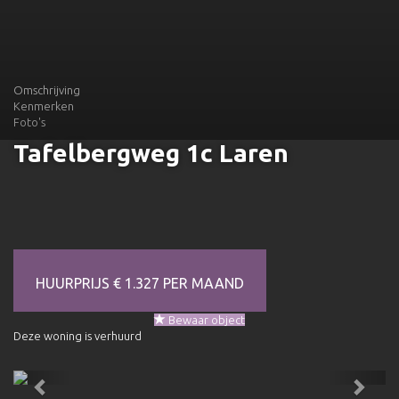
Omschrijving
Kenmerken
Foto's
Tafelbergweg 1c
Laren
HUURPRIJS € 1.327 PER MAAND
Bewaar object
Deze woning is verhuurd
Previous
Next