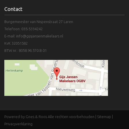
Contact
Burgemeester van Nispenstraat 27 Laren
Telefoon: 035-5334242
E-mail:
info@gijsjansenmakelaars.nl
KvK 32051582
BTW nr.: 8058.96.570.B.01
Powered by Goes & Roos
Alle rechten voorbehouden
|
Sitemap
|
Privacyverklaring