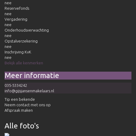
nee
Reservefonds
nee
Vergadering
nee
Onderhoudsverwachting
nee
Opstalverzekering
nee
Inschrijving KvK
nee
Bekijk alle kenmerken
Meer informatie
035-5334242
info@gijsjansenmakelaars.nl
Tip een bekende
Neem contact met ons op
Afspraak maken
Alle foto's