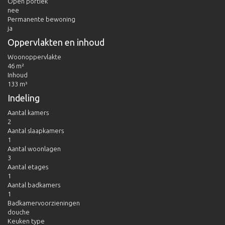
Open portiek
nee
Permanente bewoning
ja
Oppervlakten en inhoud
Woonoppervlakte
46 m²
Inhoud
133 m³
Indeling
Aantal kamers
2
Aantal slaapkamers
1
Aantal woonlagen
3
Aantal etages
1
Aantal badkamers
1
Badkamervoorzieningen
douche
Keuken type