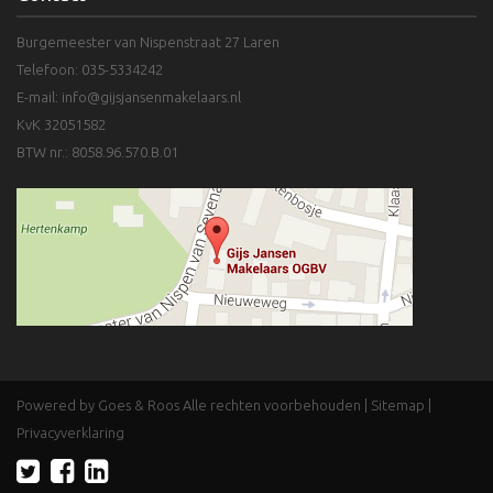
Burgemeester van Nispenstraat 27 Laren
Telefoon: 035-5334242
E-mail:
info@gijsjansenmakelaars.nl
KvK 32051582
BTW nr.: 8058.96.570.B.01
Powered by Goes & Roos
Alle rechten voorbehouden
|
Sitemap
|
Privacyverklaring