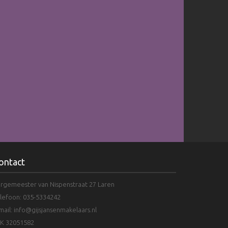
ontact
rgemeester van Nispenstraat 27 Laren
lefoon: 035-5334242
mail:
info@gijsjansenmakelaars.nl
K 32051582