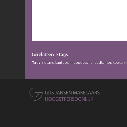
Weteringstraat 62 Baarn
Vraagprijs
€ 1.295.000 k.k.
Tags:
notaris
,
kantoor
,
kantoorpand
,
inloopdouche
,
badkamer
Gerelateerde tags
Tags:
notaris
,
kantoor
,
inloopdouche
,
badkamer
,
keuken
,