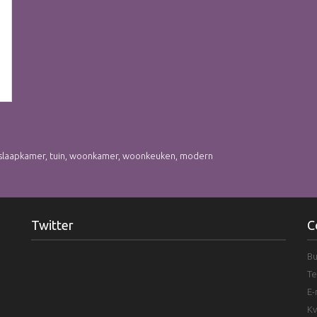
slaapkamer
,
tuin
,
woonkamer
,
woonkeuken
,
modern
Twitter
C
Bu
Te
E-
Kv