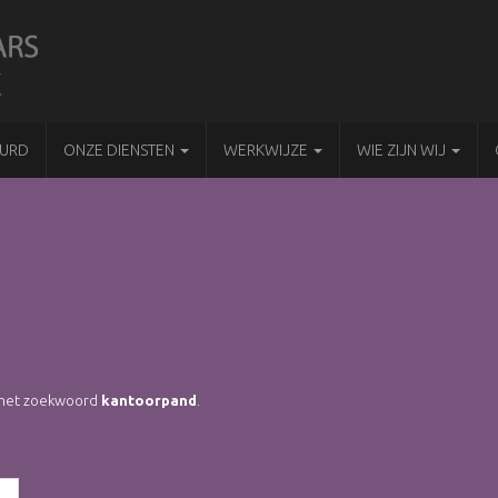
URD
ONZE DIENSTEN
WERKWIJZE
WIE ZIJN WIJ
et het zoekwoord
kantoorpand
.